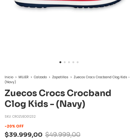
Inicio
>
MUJER
>
Calzado
>
Zapatillas
>
Zuecos Crocs Crocband Clog Kids -
(Navy)
Zuecos Crocs Crocband
Clog Kids - (Navy)
SKU:
CROZUEO01232
-
20
%
OFF
$39.999,00
$49.999,00