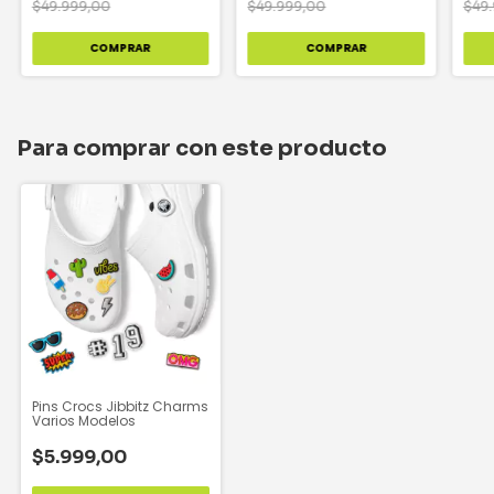
$49.999,00
$49.999,00
$49
COMPRAR
COMPRAR
Para comprar con este producto
Pins Crocs Jibbitz Charms
Varios Modelos
$5.999,00