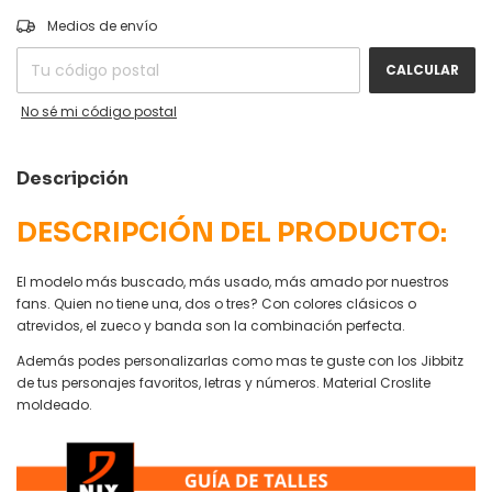
CAMBIAR CP
Entregas para el CP:
Medios de envío
CALCULAR
No sé mi código postal
Descripción
DESCRIPCIÓN DEL PRODUCTO:
El modelo más buscado, más usado, más amado por nuestros
fans. Quien no tiene una, dos o tres? Con colores clásicos o
atrevidos, el zueco y banda son la combinación perfecta.
Además podes personalizarlas como mas te guste con los Jibbitz
de tus personajes favoritos, letras y números. Material Croslite
moldeado.