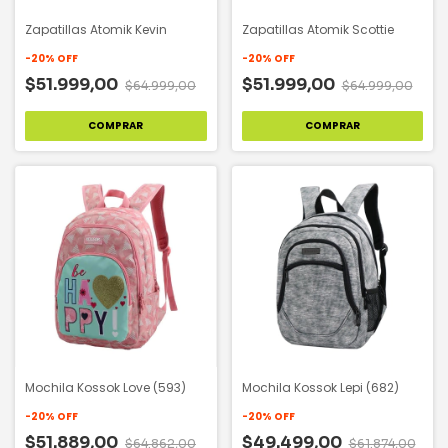
Zapatillas Atomik Kevin
Zapatillas Atomik Scottie
-
20
%
OFF
-
20
%
OFF
$51.999,00
$51.999,00
$64.999,00
$64.999,00
COMPRAR
COMPRAR
Mochila Kossok Love (593)
Mochila Kossok Lepi (682)
-
20
%
OFF
-
20
%
OFF
$51.889,00
$49.499,00
$64.862,00
$61.874,00