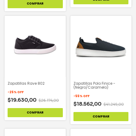
COMPRAR
Zapatillas Rave 802
Zapatillas Polo Finice -
(Negro/Caramelo)
-
25
%
OFF
-
55
%
OFF
$19.630,00
$26.174,00
$18.562,00
$41.249,00
COMPRAR
COMPRAR