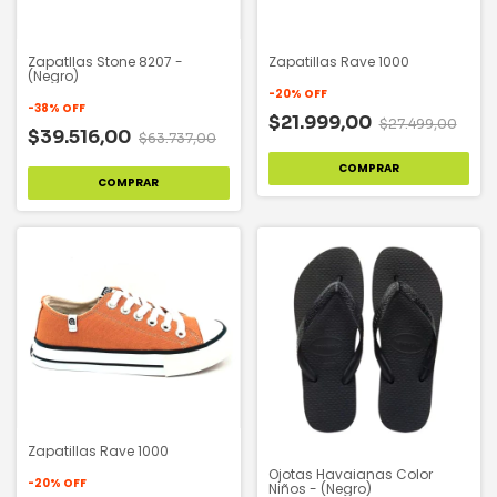
Zapatllas Stone 8207 -
Zapatillas Rave 1000
(Negro)
-
20
%
OFF
-
38
%
OFF
$21.999,00
$27.499,00
$39.516,00
$63.737,00
COMPRAR
COMPRAR
Zapatillas Rave 1000
Ojotas Havaianas Color
-
20
%
OFF
Niños - (Negro)