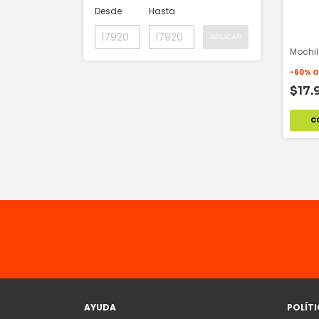
Desde
Hasta
APLICAR
Mochil
-
60
%
O
$17.
C
AYUDA
POLÍT