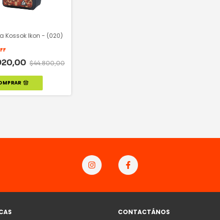
a Kossok Ikon - (020)
FF
920,00
$44.800,00
OMPRAR
ICAS
CONTACTÁNOS