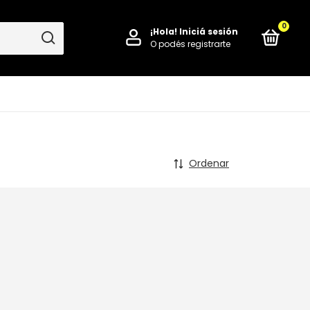
0
¡Hola!
Iniciá sesión
O podés registrarte
Ordenar