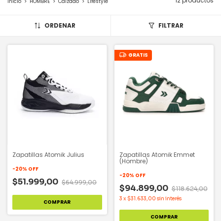
12 productos
Inicio
>
HOMBRE
>
Calzado
>
Lifestyle
ORDENAR
FILTRAR
GRATIS
Zapatillas Atomik Julius
Zapatillas Atomik Emmet
(Hombre)
-
20
%
OFF
-
20
%
OFF
$51.999,00
$64.999,00
$94.899,00
$118.624,00
3
x
$31.633,00
sin interés
COMPRAR
COMPRAR