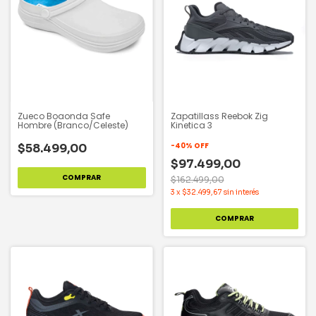
Zueco Boaonda Safe
Zapatillass Reebok Zig
Hombre (Branco/Celeste)
Kinetica 3
-
40
%
OFF
$58.499,00
$97.499,00
COMPRAR
$162.499,00
3
x
$32.499,67
sin interés
COMPRAR